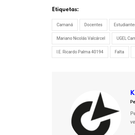
Etiquetas:
Camaná
Docentes
Estudiante
Mariano Nicolás Valcárcel
UGEL Ca
I.E. Ricardo Palma 40194
Falta
K
Pe
Pe
ve