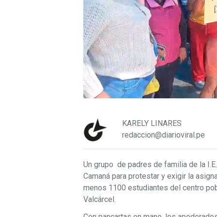
KARELY LINARES
redaccion@diarioviral.pe
Un grupo de padres de familia de la I.E
Camaná para protestar y exigir la asign
menos 1100 estudiantes del centro pobl
Valcárcel.
Con pancartas en mano, los apoderado