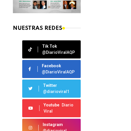
NUESTRAS REDES
Tik Tok
@DiarioViralAQP
Facebook
@DiarioViralAQP
Twitter
@diarioviral1
Youtube
Diario
Viral
Instagram
@diarioviral