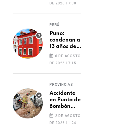
DE 2026 17:30
cambio de
cocaína por
yeso y
PERÚ
cobros
ilegales
Puno:
condenan a
13 años de
prisión a
6 DE AGOSTO
hombre por
DE 2026 17:15
tentativa
de
feminicidio
PROVINCIAS
Accidente
en Punta de
Bombón
deja un
2 DE AGOSTO
muerto y
DE 2026 11:24
PROVINCIAS
dos heridos
PROVINCIAS