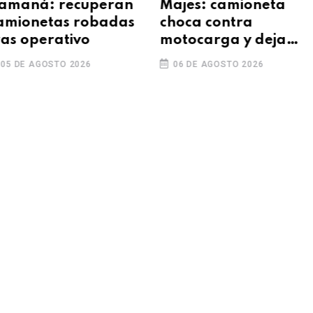
maná: recuperan
Majes: camioneta
mionetas robadas
choca contra
as operativo
motocarga y deja
grave a conductor
5 DE AGOSTO 2026
06 DE AGOSTO 2026