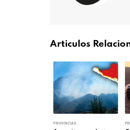
Articulos Relaci
S
PROVINCIAS
PRO