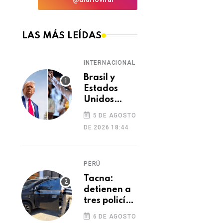
LAS MÁS LEÍDAS
INTERNACIONAL
Brasil y
Estados
Unidos
elevan
5 DE AGOSTO
tensión
DE 2026 18:44
diplomática
tras retiro
de visa a
PERÚ
embajadora
en
Tacna:
Washington
detienen a
tres policías
investigados
6 DE AGOSTO
por presunto