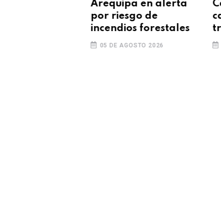
í: varios
Arequipa en alerta
Ca
 tras despiste
por riesgo de
ca
ler que arrasó
incendios forestales
tr
iendas
GOSTO 2026
05 DE AGOSTO 2026
0
ricadas