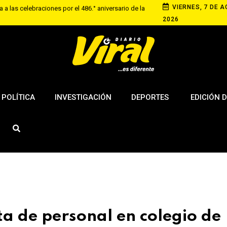
VIERNES, 7 DE A
a las celebraciones por el 486.° aniversario de la
2026
ado de grabar a mujer en baño de local comercial
progresivo del sueldo mínimo mientras evalúa
 feriados
POLÍTICA
INVESTIGACIÓN
DEPORTES
EDICIÓN D
ta de personal en colegio de