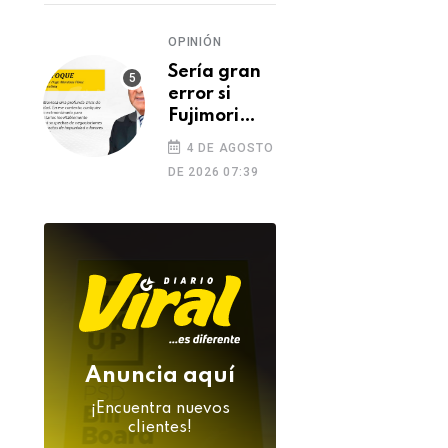
Mujer a prisión
Caravelí: varios
preventiva por
heridos tras despi
OPINIÓN
presunto parricidio
de tráiler que arr
Sería gran
en Caravelí
con viviendas
06 DE AGOSTO 2026
error si
05 DE AGOSTO 2026
prefabricadas
Fujimori
indulta a
4 DE AGOSTO
Castillo o
DE 2026 07:39
Toledo
Anuncia aquí
¡Encuentra nuevos
clientes!