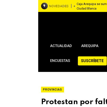
Caja Arequipa se suma 
NOVEDADES
Ciudad Blanca
Detienen a varón acus
en Cayma
MEF anuncia aumento 
nueva distribución de
ACTUALIDAD
AREQUIPA
SUSCRÍBETE
ENCUESTAS
PROVINCIAS
Protestan por fal