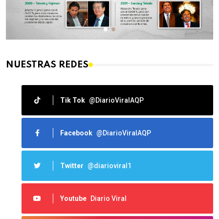
NUESTRAS REDES
Tik Tok
@DiarioViralAQP
Facebook
@DiarioViralAQP
Twitter
@diarioviral1
Youtube
Diario Viral