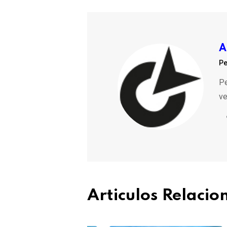
A
Pe
Pe
ve
Articulos Relaci