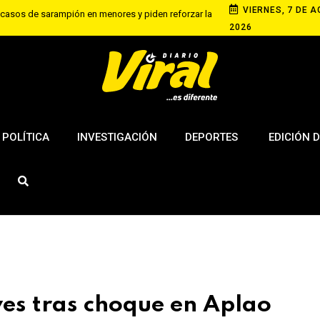
VIERNES, 7 DE A
 casos de sarampión en menores y piden reforzar la
2026
S/5500 a partidos que dejen basura tras mítines
s en campaña: riesgo para transparencia
POLÍTICA
INVESTIGACIÓN
DEPORTES
EDICIÓN D
ves tras choque en Aplao