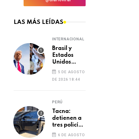
LAS MÁS LEÍDAS
INTERNACIONAL
Brasil y
Estados
Unidos
elevan
5 DE AGOSTO
tensión
DE 2026 18:44
diplomática
tras retiro
de visa a
PERÚ
embajadora
en
Tacna:
Washington
detienen a
tres policías
investigados
6 DE AGOSTO
por presunto