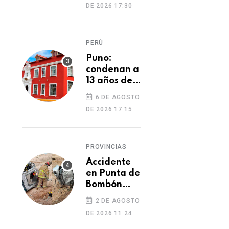
DE 2026 17:30
cambio de
cocaína por
yeso y
PERÚ
cobros
ilegales
Puno:
condenan a
13 años de
prisión a
6 DE AGOSTO
hombre por
PROVINCIAS
PROVINCIAS
DE 2026 17:15
tentativa
Mujer a prisión
Caravelí: varios
de
preventiva por
heridos tras despi
feminicidio
PROVINCIAS
presunto parricidio
de tráiler que arr
en Caravelí
con viviendas
Accidente
06 DE AGOSTO 2026
05 DE AGOSTO 2026
en Punta de
prefabricadas
Bombón
deja un
2 DE AGOSTO
muerto y
DE 2026 11:24
dos heridos