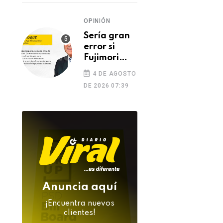
OPINIÓN
Sería gran
error si
Fujimori
indulta a
4 DE AGOSTO
Castillo o
DE 2026 07:39
Toledo
Anuncia aquí
¡Encuentra nuevos
clientes!