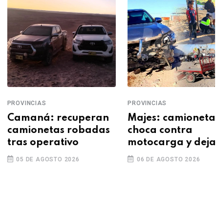
VINCIAS
PROVINCIAS
maná: recuperan
Majes: camioneta
mionetas robadas
choca contra
as operativo
motocarga y deja
grave a conductor
5 DE AGOSTO 2026
06 DE AGOSTO 2026