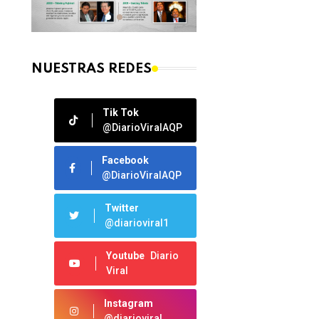
NUESTRAS REDES
Tik Tok
@DiarioViralAQP
Facebook
@DiarioViralAQP
Twitter
@diarioviral1
Youtube
Diario
Viral
Instagram
@diarioviral