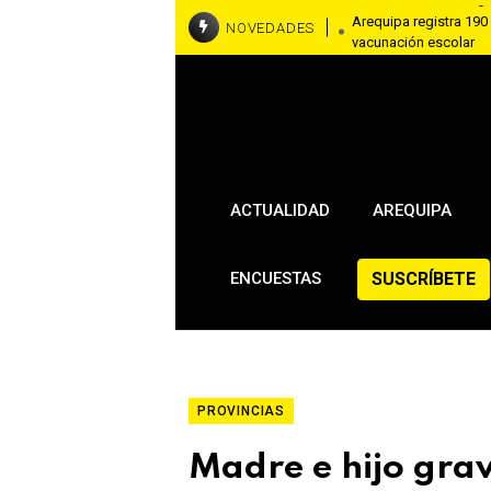
Arequipa registra 190
NOVEDADES
vacunación escolar
Arequipa multará con 
políticos
Autoridade
ACTUALIDAD
AREQUIPA
SUSCRÍBETE
ENCUESTAS
PROVINCIAS
Madre e hijo gra