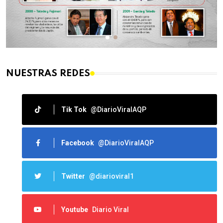
NUESTRAS REDES
Tik Tok
@DiarioViralAQP
Facebook
@DiarioViralAQP
Twitter
@diarioviral1
Youtube
Diario Viral