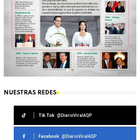
NUESTRAS REDES
Tik Tok
@DiarioViralAQP
Facebook
@DiarioViralAQP