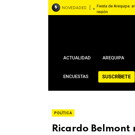
Fiesta de Arequipa: a
NOVEDADES
región
Piden justicia y máxi
mataron a mujer
ACTUALIDAD
AREQUIPA
SUSCRÍBETE
ENCUESTAS
POLÍTICA
Ricardo Belmont 