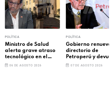
ÍTICA
POLÍTICA
nistro de Salud
Gobierno renueva
erta grave atraso
directorio de
cnológico en el
Petroperú y devuelve
nsa
la presidencia a
6 DE AGOSTO 2026
07 DE AGOSTO 2026
Oliver Stark