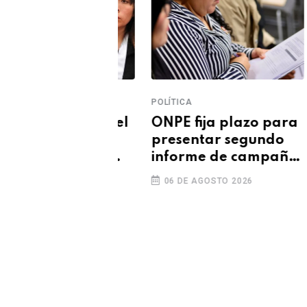
POLÍTICA
POL
Chávez deja el
ONPE fija plazo para
Mi
as recibir
presentar segundo
al
onducto del
informe de campaña
te
no
electoral
Mi
GOSTO 2026
06 DE AGOSTO 2026
0