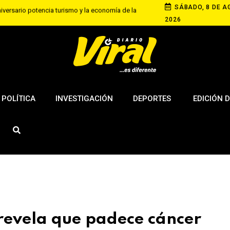
SÁBADO, 8 DE A
niversario potencia turismo y la economía de la
2026
ma sanción para dueña de dos rottweiler que
Educación universitaria III
POLÍTICA
INVESTIGACIÓN
DEPORTES
EDICIÓN D
revela que padece cáncer