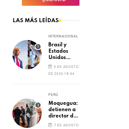
LAS MÁS LEÍDAS
INTERNACIONAL
Brasil y
Estados
Unidos
elevan
5 DE AGOSTO
tensión
DE 2026 18:44
diplomática
tras retiro
de visa a
PERÚ
embajadora
en
Moquegua:
Washington
detienen a
director de
Essalud en
7 DE AGOSTO
Ilo