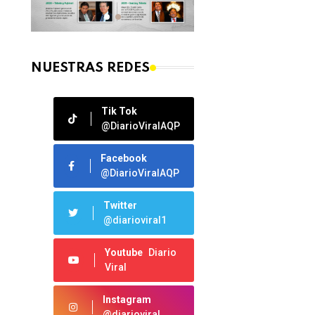
NUESTRAS REDES
Tik Tok
@DiarioViralAQP
Facebook
@DiarioViralAQP
Twitter
@diarioviral1
Youtube
Diario
Viral
Instagram
@diarioviral