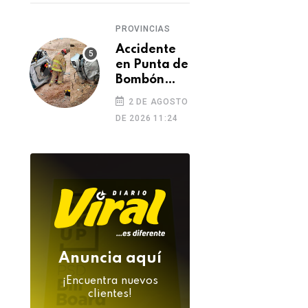
de
feminicidio
PROVINCIAS
Accidente
en Punta de
Bombón
deja un
2 DE AGOSTO
muerto y
DE 2026 11:24
dos heridos
Anuncia aquí
¡Encuentra nuevos
clientes!