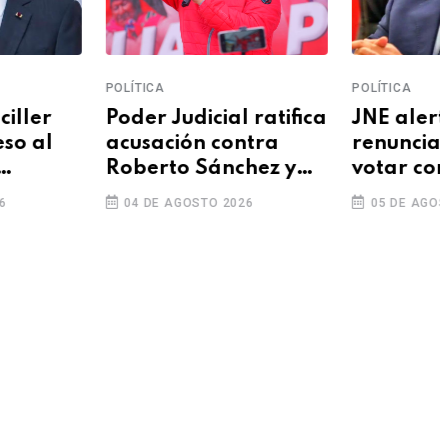
ÍTICA
POLÍTICA
er Judicial ratifica
JNE alerta sobre
usación contra
renuncias y pide
berto Sánchez y
votar con
cio oral seguirá
información
4 DE AGOSTO 2026
05 DE AGOSTO 2026
elante