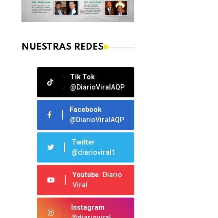
NUESTRAS REDES
Tik Tok
@DiarioViralAQP
Facebook
@DiarioViralAQP
Twitter
@diarioviral1
Youtube
Diario
Viral
Instagram
@diarioviral