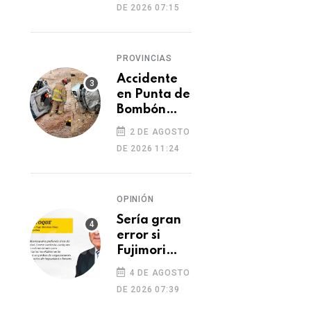
DE 2026 07:15
PROVINCIAS
Accidente
en Punta de
Bombón
deja un
2 DE AGOSTO
muerto y
DE 2026 11:24
dos heridos
OPINIÓN
Sería gran
error si
Fujimori
indulta a
4 DE AGOSTO
Castillo o
DE 2026 07:39
Toledo