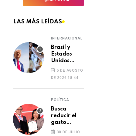
LAS MÁS LEÍDAS
INTERNACIONAL
Brasil y
Estados
Unidos
elevan
5 DE AGOSTO
tensión
DE 2026 18:44
diplomática
tras retiro
de visa a
POLÍTICA
embajadora
en
Busca
Washington
reducir el
gasto
excesivo del
30 DE JULIO
Congreso