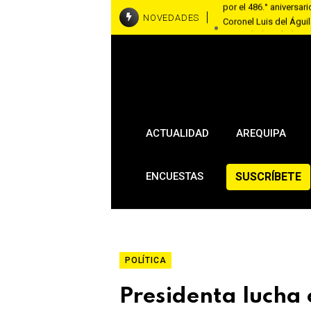
Coronel Luis del Águila
NOVEDADES
seguridad ciudadana
RallyMobil llega a Ar
asfaltadas del 7 al 9
Brasil y Estados Unido
embajadora en Washi
ACTUALIDAD
AREQUIPA
SUSCRÍBETE
ENCUESTAS
POLÍTICA
Presidenta lucha 