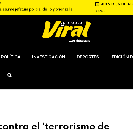
JUEVES, 6 DE AG
 asume jefatura policial de Ilo y prioriza la
2026
equipa con competencia de velocidad en rutas
 de agosto
s elevan tensión diplomática tras retiro de visa a
ngton
POLÍTICA
INVESTIGACIÓN
DEPORTES
EDICIÓN D
contra el ‘terrorismo de