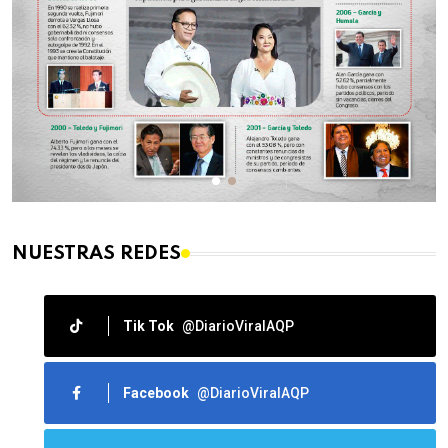
NUESTRAS REDES
Tik Tok
@DiarioViralAQP
Facebook
@DiarioViralAQP