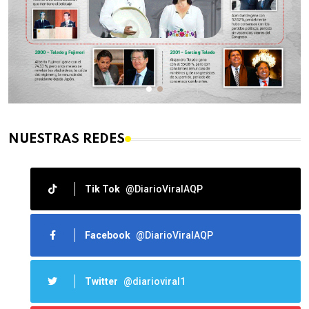
NUESTRAS REDES
Tik Tok
@DiarioViralAQP
Facebook
@DiarioViralAQP
Twitter
@diarioviral1