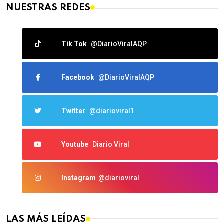
NUESTRAS REDES
Tik Tok
@DiarioViralAQP
Facebook
@DiarioViralAQP
Twitter
@diarioviral1
Youtube
Diario Viral
Instagram
@diarioviral
LAS MÁS LEÍDAS