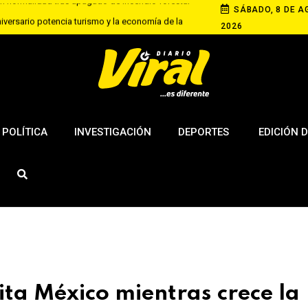
SÁBADO, 8 DE A
niversario potencia turismo y la economía de la
2026
ma sanción para dueña de dos rottweiler que
Educación universitaria III
POLÍTICA
INVESTIGACIÓN
DEPORTES
EDICIÓN D
sita México mientras crece la