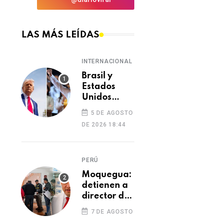
LAS MÁS LEÍDAS
INTERNACIONAL
Brasil y
Estados
Unidos
elevan
5 DE AGOSTO
tensión
DE 2026 18:44
diplomática
tras retiro
de visa a
PERÚ
embajadora
en
Moquegua:
Washington
detienen a
director de
Essalud en
7 DE AGOSTO
Ilo