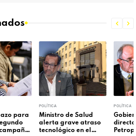
onados
ÍTICA
POLÍTICA
nistro de Salud
Gobierno renueva
erta grave atraso
directorio de
cnológico en el
Petroperú y devuelve