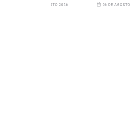
no
electoral
Mi
GOSTO 2026
06 DE AGOSTO 2026
0