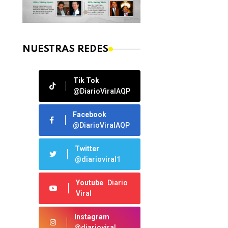
NUESTRAS REDES
Tik Tok
@DiarioViralAQP
Facebook
@DiarioViralAQP
Twitter
@diarioviral1
Youtube
Diario
Viral
Instagram
@diarioviral