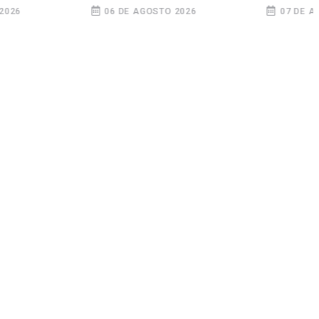
nsa
la presidencia a
6 DE AGOSTO 2026
07 DE AGOSTO 2026
Oliver Stark