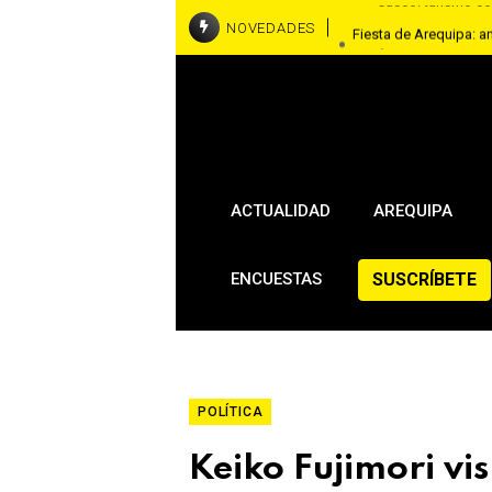
Fiesta de Arequipa: a
NOVEDADES
región
Piden justicia y máxi
mataron a mujer
ACTUALIDAD
AREQUIPA
SUSCRÍBETE
ENCUESTAS
POLÍTICA
Keiko Fujimori vi