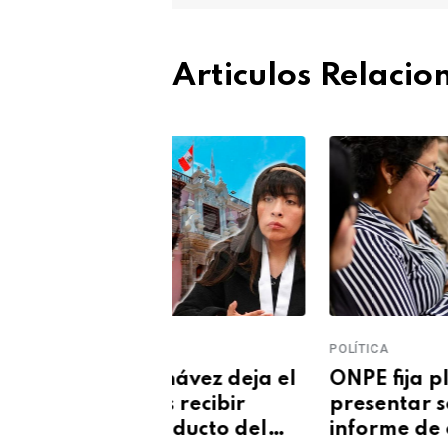
Articulos Relaci
POLÍTICA
POL
Chávez deja el
ONPE fija plazo para
Mi
as recibir
presentar segundo
al
onducto del
informe de campaña
te