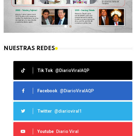
NUESTRAS REDES
Tik Tok
@DiarioViralAQP
Facebook
@DiarioViralAQP
Twitter
@diarioviral1
Youtube
Diario Viral