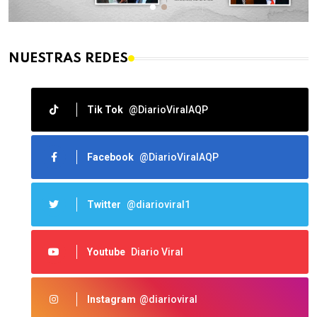
NUESTRAS REDES
Tik Tok
@DiarioViralAQP
Facebook
@DiarioViralAQP
Twitter
@diarioviral1
Youtube
Diario Viral
Instagram
@diarioviral