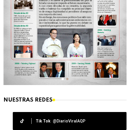
NUESTRAS REDES
Tik Tok
@DiarioViralAQP