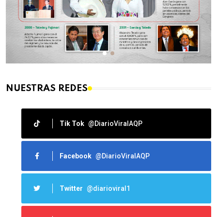
NUESTRAS REDES
Tik Tok
@DiarioViralAQP
Facebook
@DiarioViralAQP
Twitter
@diarioviral1