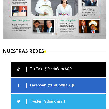
NUESTRAS REDES
Tik Tok
@DiarioViralAQP
Facebook
@DiarioViralAQP
Twitter
@diarioviral1