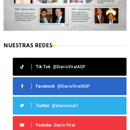
NUESTRAS REDES
Tik Tok
@DiarioViralAQP
Facebook
@DiarioViralAQP
Twitter
@diarioviral1
Youtube
Diario Viral