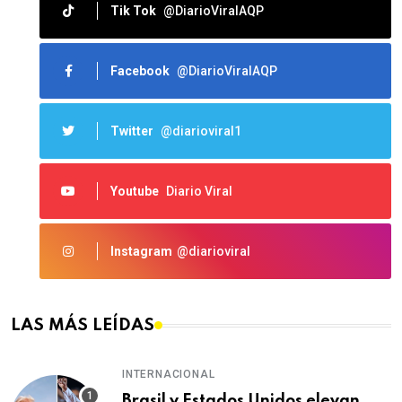
Tik Tok
@DiarioViralAQP
Facebook
@DiarioViralAQP
Twitter
@diarioviral1
Youtube
Diario Viral
Instagram
@diarioviral
LAS MÁS LEÍDAS
INTERNACIONAL
Brasil y Estados Unidos elevan