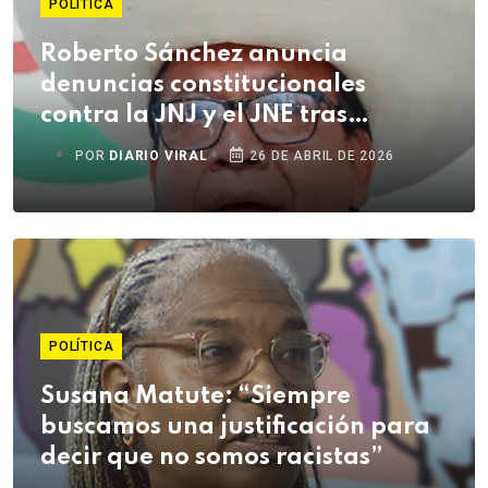
POLÍTICA
Roberto Sánchez anuncia
denuncias constitucionales
contra la JNJ y el JNE tras
elecciones
POR
DIARIO VIRAL
26 DE ABRIL DE 2026
POLÍTICA
Susana Matute: “Siempre
buscamos una justificación para
decir que no somos racistas”