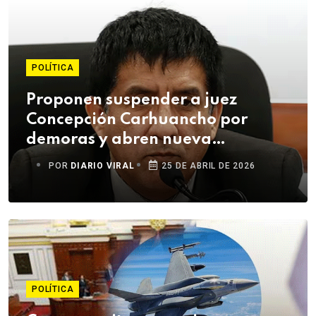
POLÍTICA
Proponen suspender a juez
Concepción Carhuancho por
demoras y abren nueva
investigación disciplinaria
POR
DIARIO VIRAL
25 DE ABRIL DE 2026
POLÍTICA