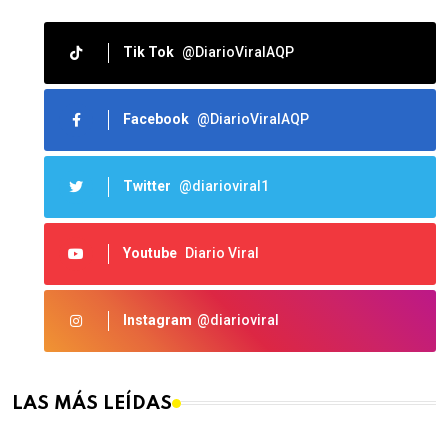
Tik Tok
@DiarioViralAQP
Facebook
@DiarioViralAQP
Twitter
@diarioviral1
Youtube
Diario Viral
Instagram
@diarioviral
LAS MÁS LEÍDAS