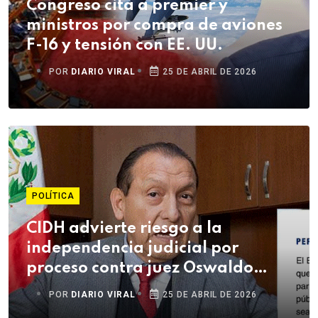
Congreso cita a premier y
ministros por compra de aviones
F-16 y tensión con EE. UU.
POR
DIARIO VIRAL
25 DE ABRIL DE 2026
POLÍTICA
CIDH advierte riesgo a la
independencia judicial por
proceso contra juez Oswaldo
Ordóñez
POR
DIARIO VIRAL
25 DE ABRIL DE 2026