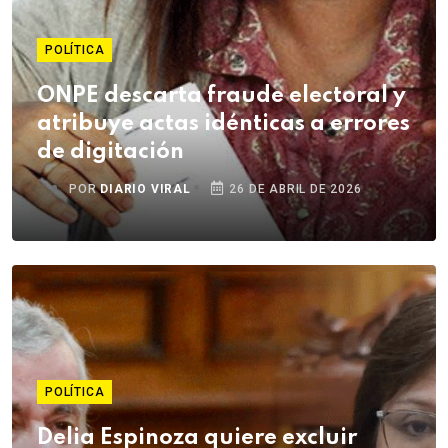
POLÍTICA
ONPE descarta fraude electoral y
atribuye actas idénticas a errores
de digitación
POR
DIARIO VIRAL
26 DE ABRIL DE 2026
POLÍTICA
Delia Espinoza quiere excluir