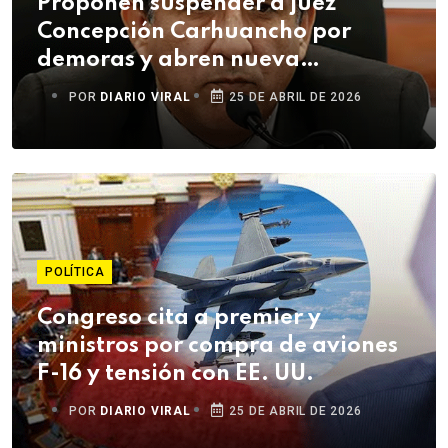
Proponen suspender a juez
Concepción Carhuancho por
demoras y abren nueva
investigación disciplinaria
POR
DIARIO VIRAL
25 DE ABRIL DE 2026
POLÍTICA
Congreso cita a premier y
ministros por compra de aviones
F-16 y tensión con EE. UU.
POR
DIARIO VIRAL
25 DE ABRIL DE 2026