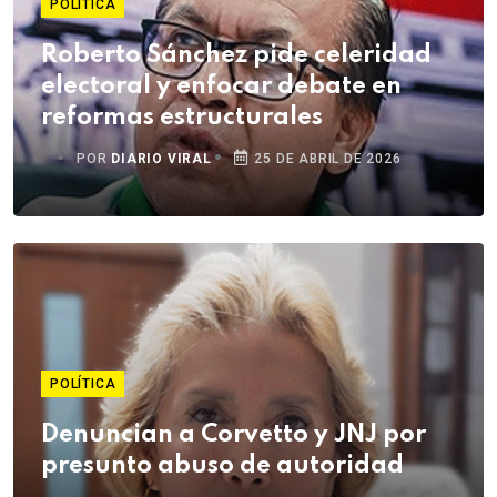
POLÍTICA
Roberto Sánchez pide celeridad
electoral y enfocar debate en
reformas estructurales
POR
DIARIO VIRAL
25 DE ABRIL DE 2026
POLÍTICA
Denuncian a Corvetto y JNJ por
presunto abuso de autoridad