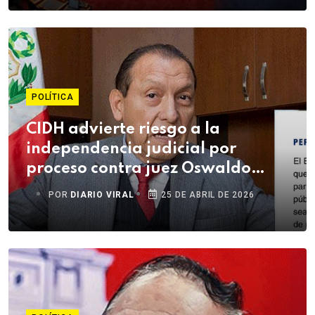
POLÍTICA
CIDH advierte riesgo a la
independencia judicial por
proceso contra juez Oswaldo
Ordóñez
POR
DIARIO VIRAL
25 DE ABRIL DE 2026