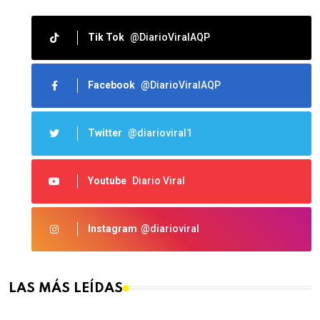
Tik Tok
@DiarioViralAQP
Facebook
@DiarioViralAQP
Twitter
@diarioviral1
Youtube
Diario Viral
Instagram
@diarioviral
LAS MÁS LEÍDAS