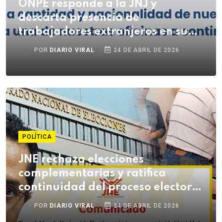
ONPE responde a la JNJ y
descarta presencia de
trabajadores extranjeros en su
institución
POR
DIARIO VIRAL
24 DE ABRIL DE 2026
POLÍTICA
JNE rechaza elecciones
complementarias y ratifica
continuidad del proceso electoral
2026
POR
DIARIO VIRAL
24 DE ABRIL DE 2026