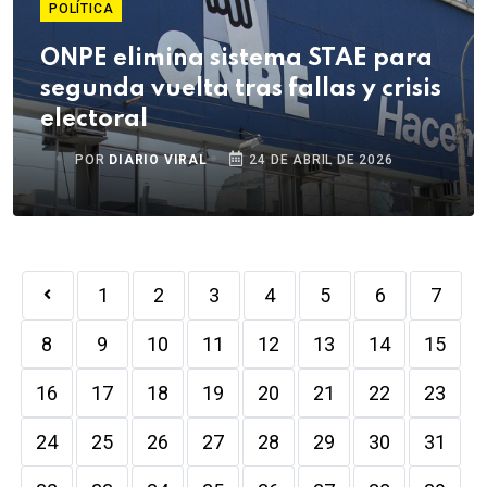
POLÍTICA
ONPE elimina sistema STAE para
segunda vuelta tras fallas y crisis
electoral
POR
DIARIO VIRAL
24 DE ABRIL DE 2026
1
2
3
4
5
6
7
8
9
10
11
12
13
14
15
16
17
18
19
20
21
22
23
24
25
26
27
28
29
30
31