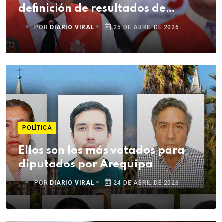
definición de resultados de
comicios
POR
DIARIO VIRAL
25 DE ABRIL DE 2026
POLÍTICA
Ellos son los más votados para
diputados por Arequipa
POR
DIARIO VIRAL
24 DE ABRIL DE 2026