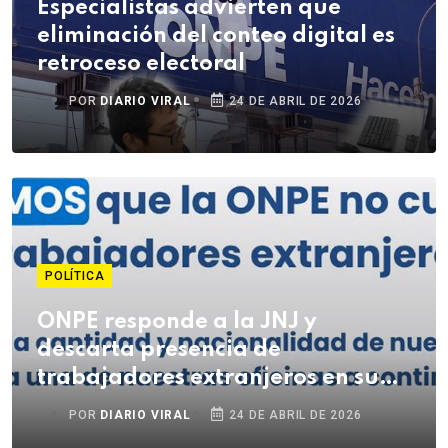
Especialistas advierten que
eliminación del conteo digital es
retroceso electoral
POR
DIARIO VIRAL
24 DE ABRIL DE 2026
POLÍTICA
ONPE responde a la JNJ y
descarta presencia de
trabajadores extranjeros en su
institución
POR
DIARIO VIRAL
24 DE ABRIL DE 2026