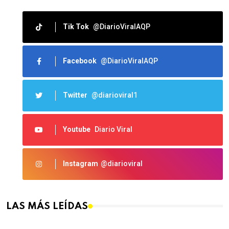
Tik Tok
@DiarioViralAQP
Facebook
@DiarioViralAQP
Twitter
@diarioviral1
Youtube
Diario Viral
Instagram
@diarioviral
LAS MÁS LEÍDAS