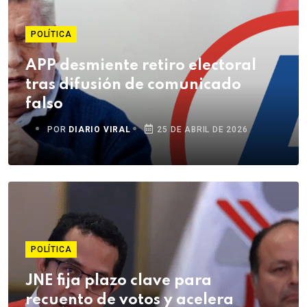
POLÍTICA
APP desmiente retiro electoral
tras difusión de comunicado
falso
POR
DIARIO VIRAL
25 DE ABRIL DE 2026
POLÍTICA
JNE fija plazo clave para
recuento de votos y acelera