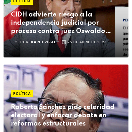
POLÍTICA
CIDH advierte riesgo a la
independencia judicial por
proceso contra juez Oswaldo
Ordóñez
POR
DIARIO VIRAL
25 DE ABRIL DE 2026
POLÍTICA
Roberto Sánchez pide celeridad
electoral y enfocar debate en
reformas estructurales