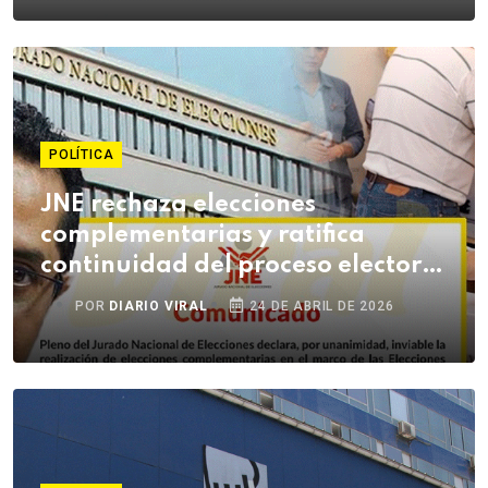
POLÍTICA
JNE rechaza elecciones
complementarias y ratifica
continuidad del proceso electoral
2026
POR
DIARIO VIRAL
24 DE ABRIL DE 2026