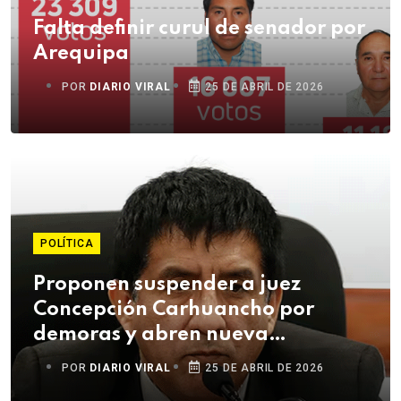
Falta definir curul de senador por
Arequipa
POR
DIARIO VIRAL
25 DE ABRIL DE 2026
POLÍTICA
Proponen suspender a juez
Concepción Carhuancho por
demoras y abren nueva
investigación disciplinaria
POR
DIARIO VIRAL
25 DE ABRIL DE 2026