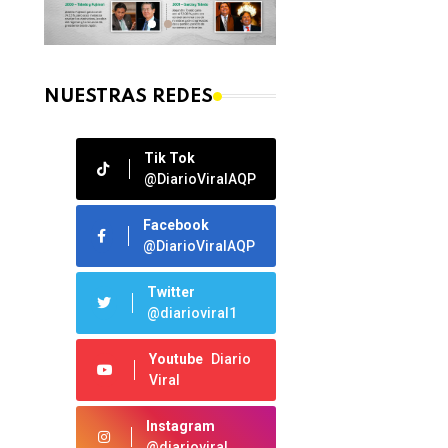
NUESTRAS REDES
Tik Tok
@DiarioViralAQP
Facebook
@DiarioViralAQP
Twitter
@diarioviral1
Youtube
Diario
Viral
Instagram
@diarioviral