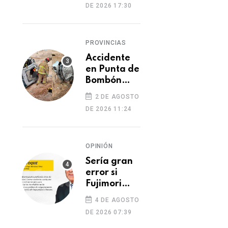
DE 2026 17:30
cambio de
cocaína por
yeso y
PROVINCIAS
cobros
ilegales
Accidente
en Punta de
Bombón
deja un
2 DE AGOSTO
muerto y
DE 2026 11:24
dos heridos
OPINIÓN
Sería gran
error si
Fujimori
indulta a
4 DE AGOSTO
Castillo o
DE 2026 07:39
Toledo