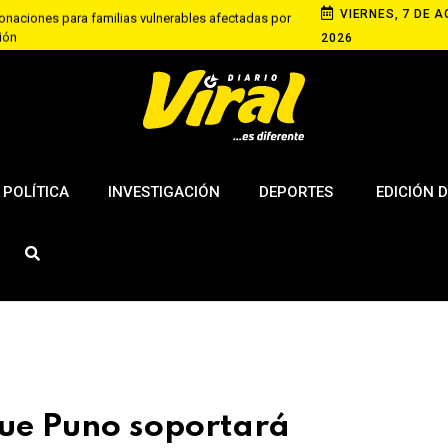
VIERNES, 7 DE A
aciones para familias vulnerables afectadas por
ción
2026
riana recupera S/ 50 tras denunciar cobro excesivo
paca
s policías investigados por presunto cambio de
bros ilegales
POLÍTICA
INVESTIGACIÓN
DEPORTES
EDICIÓN D
ue Puno soportará