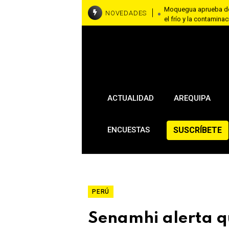
Moquegua aprueba don
NOVEDADES
el frío y la contamina
Cusco: turista ecuato
por fotos con una al
Tacna: detienen a tre
cocaína por yeso y co
ACTUALIDAD
AREQUIPA
SUSCRÍBETE
ENCUESTAS
PERÚ
Senamhi alerta q