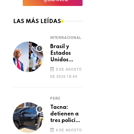
LAS MÁS LEÍDAS
INTERNACIONAL
Brasil y
Estados
Unidos
elevan
5 DE AGOSTO
tensión
DE 2026 18:44
diplomática
tras retiro
de visa a
PERÚ
embajadora
en
Tacna:
Washington
detienen a
tres policías
investigados
6 DE AGOSTO
por presunto