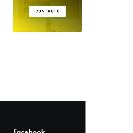
CONTACTO
PERÚ
PERÚ
Moquegua: instituto
Moquegua aprue
pedagógico de
donaciones para
Omate tendrá nueva
familias vulnerab
infraestructura con
afectadas por el f
06 DE AGOSTO 2026
06 DE AGOSTO 2026
inversión de S/ 53
y la contaminació
millones
Facebook