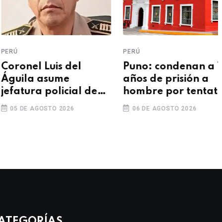
Ú
PERÚ
ronel Luis del
Puno: condenan a 13
uila asume
años de prisión a
atura policial de
hombre por tentativa
 y prioriza la
de feminicidio
5 DE AGOSTO 2026
06 DE AGOSTO 2026
guridad ciudadana
ATEGORÍAS