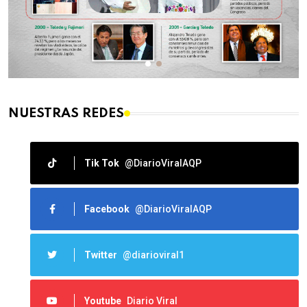
NUESTRAS REDES
Tik Tok
@DiarioViralAQP
Facebook
@DiarioViralAQP
Twitter
@diarioviral1
Youtube
Diario Viral