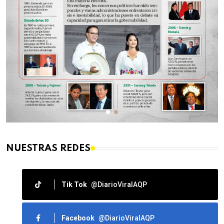
NUESTRAS REDES
Tik Tok
@DiarioViralAQP
Facebook
@DiarioViralAQP