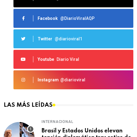
Facebook
@DiarioViralAQP
Twitter
@diarioviral1
Youtube
Diario Viral
Instagram
@diarioviral
LAS MÁS LEÍDAS
INTERNACIONAL
Brasil y Estados Unidos elevan