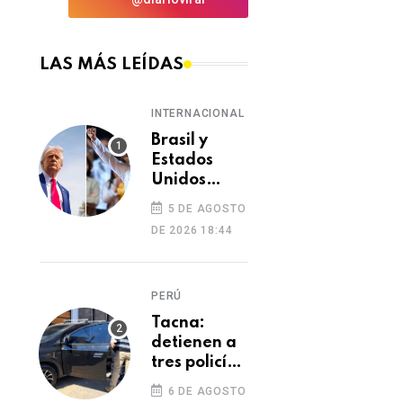
LAS MÁS LEÍDAS
INTERNACIONAL
Brasil y
Estados
Unidos
elevan
5 DE AGOSTO
tensión
DE 2026 18:44
diplomática
tras retiro
de visa a
PERÚ
embajadora
en
Tacna:
Washington
detienen a
tres policías
investigados
6 DE AGOSTO
por presunto