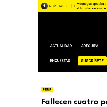
Moquegua aprueba don
NOVEDADES
el frío y la contamina
Cusco: turista ecuato
por fotos con una al
Tacna: detienen a tre
cocaína por yeso y co
ACTUALIDAD
AREQUIPA
SUSCRÍBETE
ENCUESTAS
PERÚ
Fallecen cuatro p