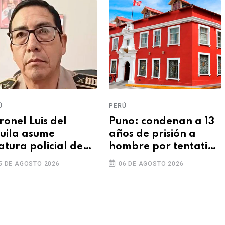
Ú
PERÚ
ronel Luis del
Puno: condenan a 13
uila asume
años de prisión a
atura policial de
hombre por tentativa
 y prioriza la
de feminicidio
5 DE AGOSTO 2026
06 DE AGOSTO 2026
guridad ciudadana