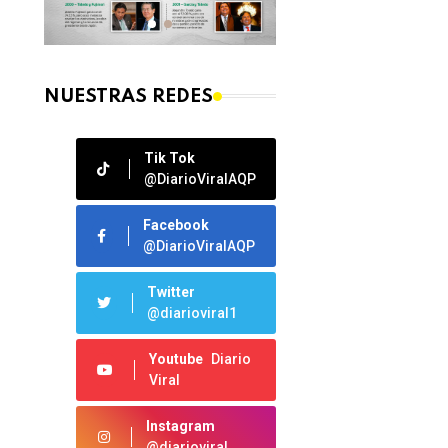
NUESTRAS REDES
Tik Tok
@DiarioViralAQP
Facebook
@DiarioViralAQP
Twitter
@diarioviral1
Youtube
Diario
Viral
Instagram
@diarioviral