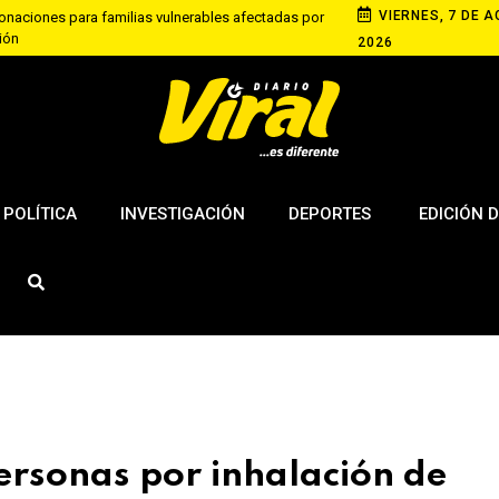
VIERNES, 7 DE A
aciones para familias vulnerables afectadas por
ción
2026
riana recupera S/ 50 tras denunciar cobro excesivo
paca
s policías investigados por presunto cambio de
bros ilegales
POLÍTICA
INVESTIGACIÓN
DEPORTES
EDICIÓN D
ersonas por inhalación de