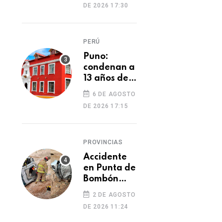
DE 2026 17:30
cambio de
cocaína por
yeso y
PERÚ
cobros
ilegales
Puno:
condenan a
13 años de
prisión a
6 DE AGOSTO
hombre por
PERÚ
PERÚ
DE 2026 17:15
tentativa
Moquegua: instituto
Moquegua aprue
de
pedagógico de
donaciones para
feminicidio
PROVINCIAS
Omate tendrá nueva
familias vulnerab
infraestructura con
afectadas por el f
Accidente
06 DE AGOSTO 2026
06 DE AGOSTO 2026
en Punta de
inversión de S/ 53
y la contaminació
Bombón
millones
deja un
2 DE AGOSTO
muerto y
DE 2026 11:24
dos heridos