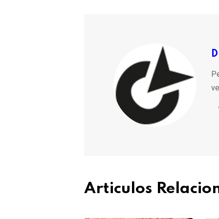
D
Pe
ve
Articulos Relaci