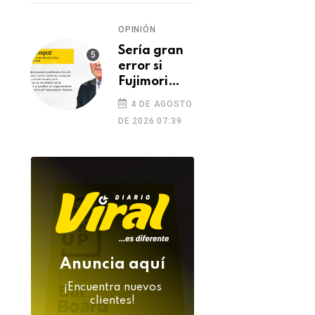
OPINIÓN
Sería gran
error si
Fujimori
indulta a
4 DE AGOSTO
Castillo o
DE 2026 07:39
Toledo
Anuncia aquí
¡Encuentra nuevos
clientes!