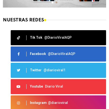
NUESTRAS REDES
Tik Tok
@DiarioViralAQP
Facebook
@DiarioViralAQP
Twitter
@diarioviral1
Youtube
Diario Viral
Instagram
@diarioviral