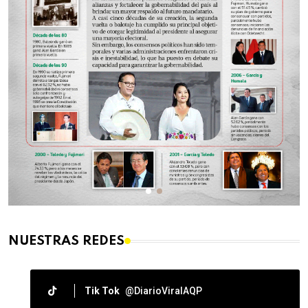
NUESTRAS REDES
Tik Tok
@DiarioViralAQP