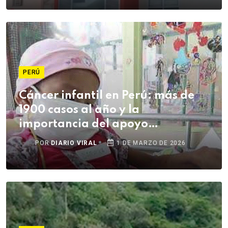
PERÚ
Cáncer infantil en Perú: más de
1900 casos al año y la
importancia del apoyo
emocional
POR
DIARIO VIRAL
1 DE MARZO DE 2026