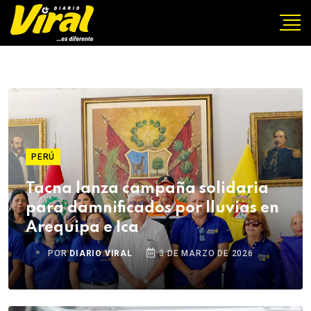
PERÚ
Tacna lanza campaña solidaria
para damnificados por lluvias en
Arequipa e Ica
POR
DIARIO VIRAL
3 DE MARZO DE 2026