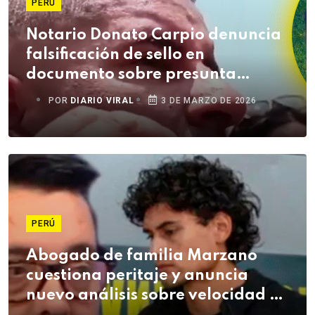
PERÚ
Notario Donato Carpio denuncia
falsificación de sello en
documento sobre presunta
donación de vehículo
POR
DIARIO VIRAL
3 DE MARZO DE 2026
PERÚ
Abogado de familia Marzano
cuestiona peritaje y anuncia
nuevo análisis sobre velocidad de
Adrián Villar