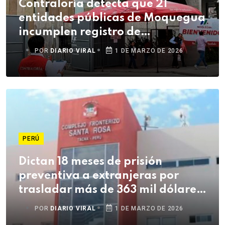
Contraloría detecta que 21
entidades públicas de Moquegua
incumplen registro de
exfuncionarios
POR
DIARIO VIRAL
1 DE MARZO DE 2026
PERÚ
Dictan 18 meses de prisión
preventiva a extranjeras por
trasladar más de 363 mil dólares
sin declarar
POR
DIARIO VIRAL
1 DE MARZO DE 2026