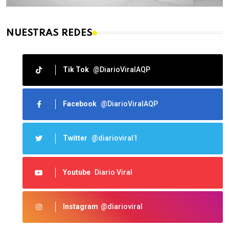
NUESTRAS REDES
Tik Tok
@DiarioViralAQP
Facebook
@DiarioViralAQP
Twitter
@diarioviral1
Youtube
Diario Viral
Instagram
@diarioviral