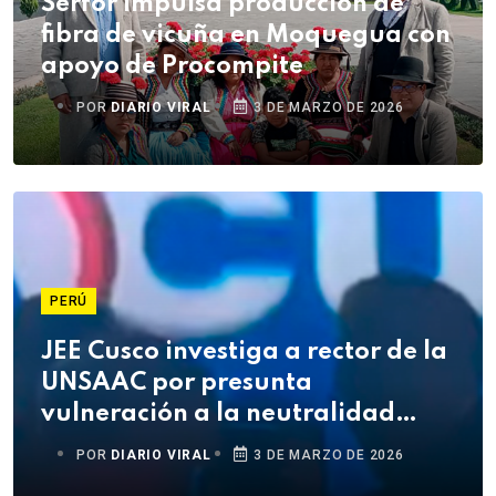
Serfor impulsa producción de
fibra de vicuña en Moquegua con
apoyo de Procompite
POR
DIARIO VIRAL
3 DE MARZO DE 2026
PERÚ
JEE Cusco investiga a rector de la
UNSAAC por presunta
vulneración a la neutralidad
electoral
POR
DIARIO VIRAL
3 DE MARZO DE 2026