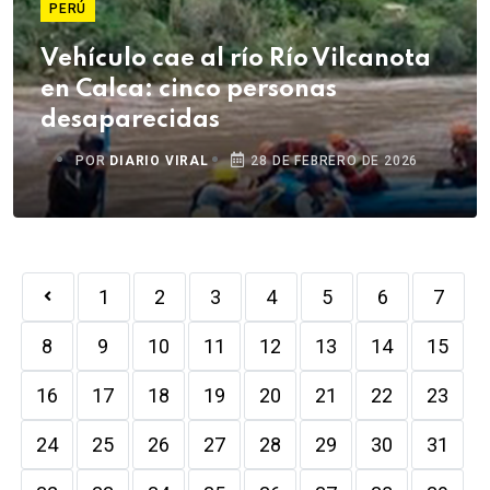
PERÚ
Vehículo cae al río Río Vilcanota
en Calca: cinco personas
desaparecidas
POR
DIARIO VIRAL
28 DE FEBRERO DE 2026
1
2
3
4
5
6
7
8
9
10
11
12
13
14
15
16
17
18
19
20
21
22
23
24
25
26
27
28
29
30
31