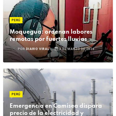
PERÚ
Moquegua: ordenan labores
remotas por fuertes lluvias
POR
DIARIO VIRAL
2 DE MARZO DE 2026
PERÚ
Emergencia en Camisea dispara
precio de la electricidad y