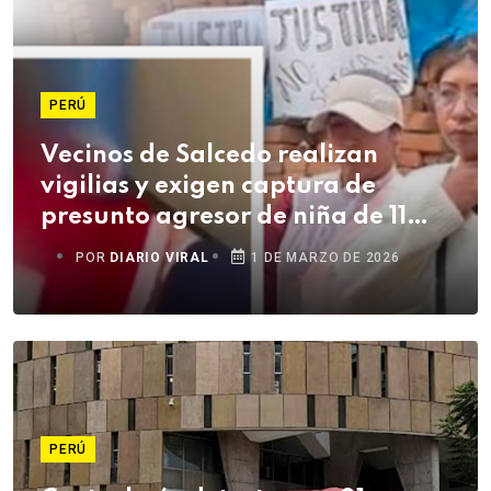
PERÚ
Vecinos de Salcedo realizan
vigilias y exigen captura de
presunto agresor de niña de 11
años
POR
DIARIO VIRAL
1 DE MARZO DE 2026
PERÚ