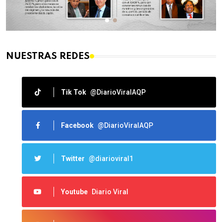
NUESTRAS REDES
Tik Tok
@DiarioViralAQP
Facebook
@DiarioViralAQP
Twitter
@diarioviral1
Youtube
Diario Viral