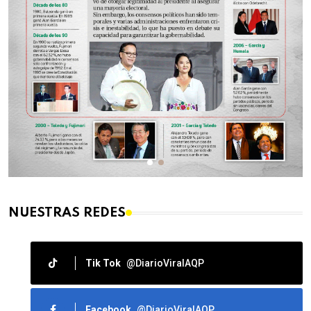
NUESTRAS REDES
Tik Tok
@DiarioViralAQP
Facebook
@DiarioViralAQP