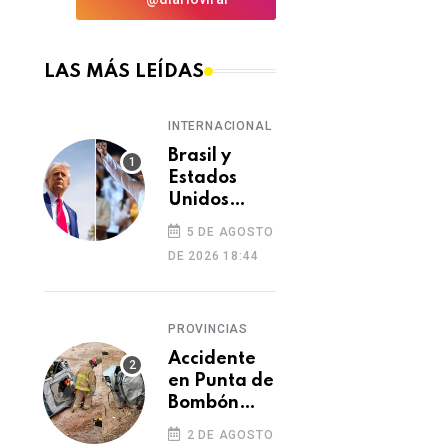
LAS MÁS LEÍDAS
INTERNACIONAL
Brasil y
Estados
Unidos
elevan
5 DE AGOSTO
tensión
DE 2026 18:44
diplomática
tras retiro
de visa a
PROVINCIAS
embajadora
en
Accidente
Washington
en Punta de
Bombón
deja un
2 DE AGOSTO
muerto y