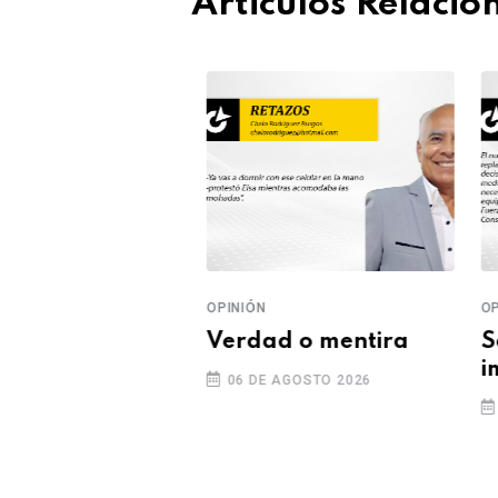
Articulos Relaci
OPINIÓN
OPI
ra
Verdad o mentira
Se
cionalismo del
im
06 DE AGOSTO 2026
0
GOSTO 2026