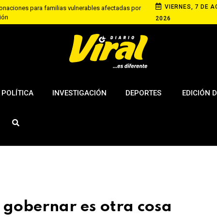
VIERNES, 7 DE A
aciones para familias vulnerables afectadas por
ción
2026
riana recupera S/ 50 tras denunciar cobro excesivo
paca
s policías investigados por presunto cambio de
bros ilegales
POLÍTICA
INVESTIGACIÓN
DEPORTES
EDICIÓN D
, gobernar es otra cosa