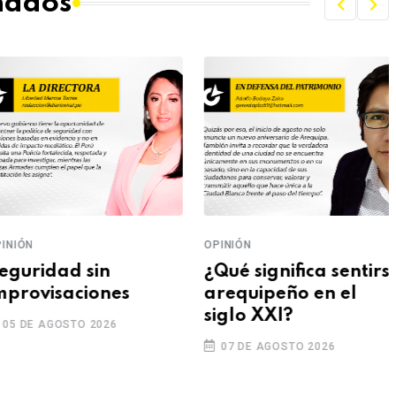
onados
NIÓN
OPINIÓN
guridad sin
¿Qué significa sentirse
provisaciones
arequipeño en el
siglo XXI?
5 DE AGOSTO 2026
07 DE AGOSTO 2026