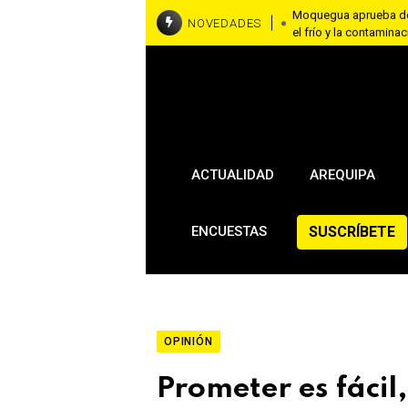
Moquegua aprueba don
NOVEDADES
el frío y la contamina
Cusco: turista ecuato
por fotos con una al
Tacna: detienen a tre
cocaína por yeso y co
ACTUALIDAD
AREQUIPA
SUSCRÍBETE
ENCUESTAS
OPINIÓN
Prometer es fácil