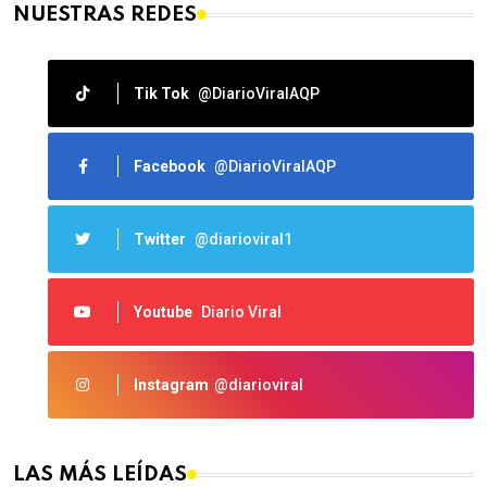
NUESTRAS REDES
Tik Tok
@DiarioViralAQP
Facebook
@DiarioViralAQP
Twitter
@diarioviral1
Youtube
Diario Viral
Instagram
@diarioviral
LAS MÁS LEÍDAS