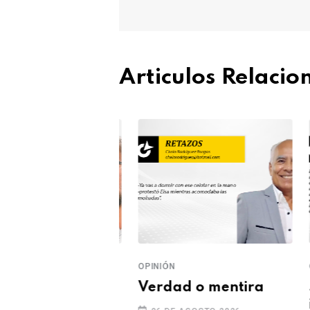
Articulos Relaci
OPINIÓN
OPI
ra
Verdad o mentira
Se
cionalismo del
im