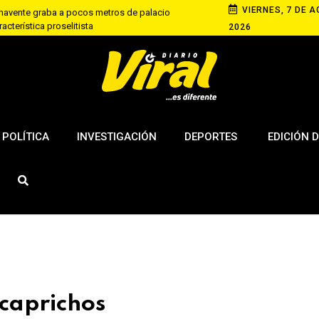
VIERNES, 7 DE A
navente graba a pocos metros de palacio
acterística proselitista
2026
cial inicia procedimiento sancionador contra Rohel
co
resuntas irregularidades en contrato de
asa
POLÍTICA
INVESTIGACIÓN
DEPORTES
EDICIÓN D
caprichos