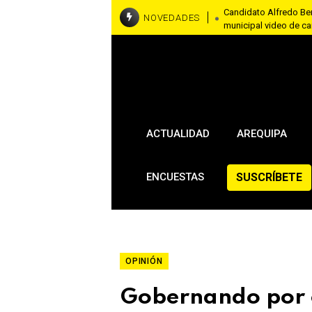
Candidato Alfredo Be
NOVEDADES
municipal video de car
Jurado Electoral Espe
Sánchez y Ruccy Osc
Contraloría detecta p
mantenimiento de Eg
ACTUALIDAD
AREQUIPA
SUSCRÍBETE
ENCUESTAS
OPINIÓN
Gobernando por 