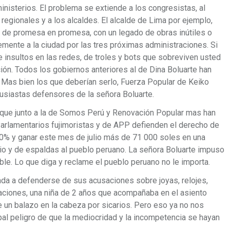
inisterios. El problema se extiende a los congresistas, al
regionales y a los alcaldes. El alcalde de Lima por ejemplo,
e de promesa en promesa, con un legado de obras inútiles o
mente a la ciudad por las tres próximas administraciones. Si
de insultos en las redes, de troles y bots que sobreviven usted
ión. Todos los gobiernos anteriores al de Dina Boluarte han
. Mas bien los que deberían serlo, Fuerza Popular de Keiko
usiastas defensores de la señora Boluarte.
 que junto a la de Somos Perú y Renovación Popular mas han
arlamentarios fujimoristas y de APP defienden el derecho de
20% y ganar este mes de julio más de 71 000 soles en una
o y de espaldas al pueblo peruano. La señora Boluarte impuso
le. Lo que diga y reclame el pueblo peruano no le importa.
ada a defenderse de sus acusaciones sobre joyas, relojes,
aciones, una niña de 2 años que acompañaba en el asiento
e un balazo en la cabeza por sicarios. Pero eso ya no nos
cipal peligro de que la mediocridad y la incompetencia se hayan