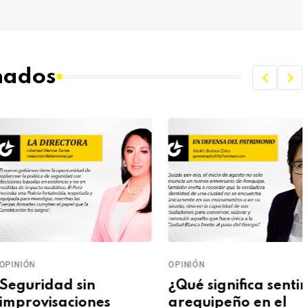
onados
NIÓN
OPINIÓN
guridad sin
¿Qué significa sentirse
provisaciones
arequipeño en el