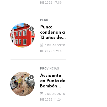
DE 2026 17:30
cambio de
cocaína por
yeso y
PERÚ
cobros
ilegales
Puno:
condenan a
13 años de
prisión a
6 DE AGOSTO
hombre por
DE 2026 17:15
tentativa
de
feminicidio
PROVINCIAS
Accidente
en Punta de
Bombón
deja un
OPINIÓN
OPINIÓN
2 DE AGOSTO
muerto y
León XIV y su inmenso
El otrora
DE 2026 11:24
dos heridos
amor por el Perú
internacionalismo