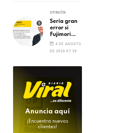
APRA
06 DE AGOSTO 2026
OPINIÓN
06 DE AGOSTO 2026
Sería gran
error si
Fujimori
indulta a
4 DE AGOSTO
Castillo o
DE 2026 07:39
Toledo
Anuncia aquí
¡Encuentra nuevos
clientes!