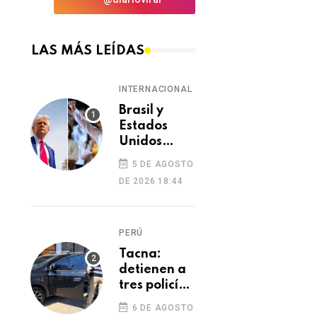
LAS MÁS LEÍDAS
INTERNACIONAL
Brasil y
Estados
Unidos
elevan
5 DE AGOSTO
tensión
DE 2026 18:44
diplomática
tras retiro
de visa a
PERÚ
embajadora
en
Tacna:
Washington
detienen a
tres policías
investigados
6 DE AGOSTO
por presunto