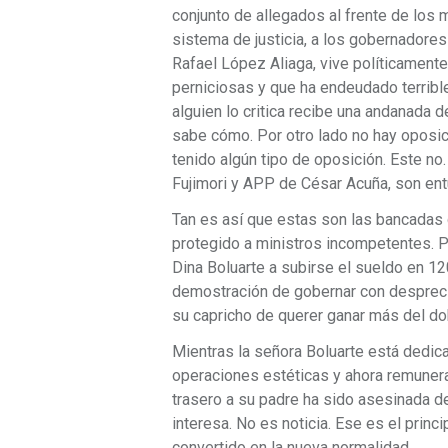
conjunto de allegados al frente de los m
sistema de justicia, a los gobernadores 
Rafael López Aliaga, vive políticament
perniciosas y que ha endeudado terrible
alguien lo critica recibe una andanada 
sabe cómo. Por otro lado no hay oposic
tenido algún tipo de oposición. Este no
Fujimori y APP de César Acuña, son ent
Tan es así que estas son las bancadas
protegido a ministros incompetentes. P
Dina Boluarte a subirse el sueldo en 1
demostración de gobernar con despreci
su capricho de querer ganar más del dob
Mientras la señora Boluarte está dedic
operaciones estéticas y ahora remuner
trasero a su padre ha sido asesinada d
interesa. No es noticia. Ese es el prin
convertido en la nueva normalidad.