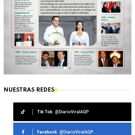
NUESTRAS REDES
Tik Tok
@DiarioViralAQP
Facebook
@DiarioViralAQP