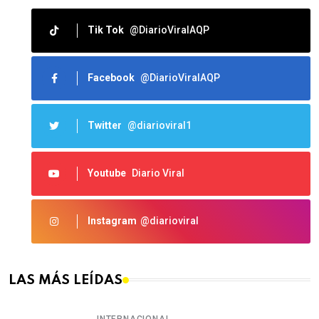
Tik Tok
@DiarioViralAQP
Facebook
@DiarioViralAQP
Twitter
@diarioviral1
Youtube
Diario Viral
Instagram
@diarioviral
LAS MÁS LEÍDAS
INTERNACIONAL