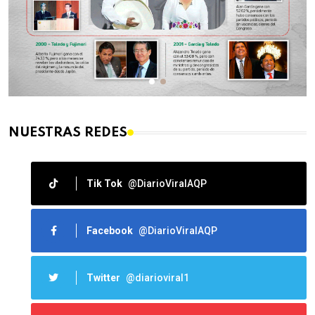
NUESTRAS REDES
Tik Tok
@DiarioViralAQP
Facebook
@DiarioViralAQP
Twitter
@diarioviral1