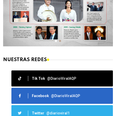
NUESTRAS REDES
Tik Tok
@DiarioViralAQP
Facebook
@DiarioViralAQP
Twitter
@diarioviral1