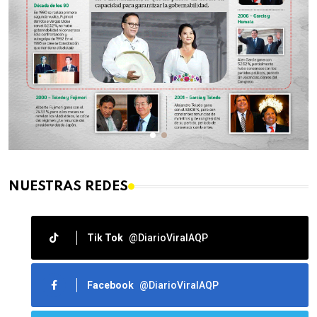
NUESTRAS REDES
Tik Tok
@DiarioViralAQP
Facebook
@DiarioViralAQP