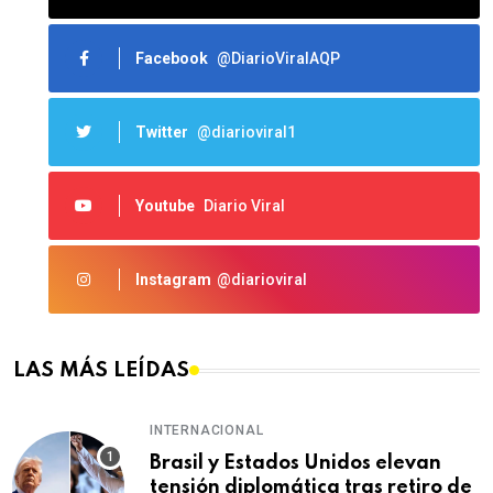
Facebook
@DiarioViralAQP
Twitter
@diarioviral1
Youtube
Diario Viral
Instagram
@diarioviral
LAS MÁS LEÍDAS
INTERNACIONAL
Brasil y Estados Unidos elevan
tensión diplomática tras retiro de