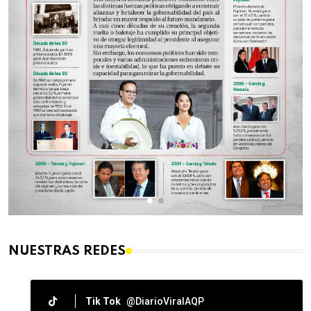
NUESTRAS REDES
Tik Tok
@DiarioViralAQP