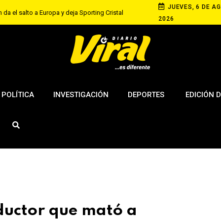
JUEVES, 6 DE AG
 da el salto a Europa y deja Sporting Cristal
2026
s renueva con Real Madrid hasta 2032
a Hairo Camacho antes del duelo con Sport
riana recupera S/ 50 tras denunciar cobro excesivo
paca
POLÍTICA
INVESTIGACIÓN
DEPORTES
EDICIÓN D
nductor que mató a