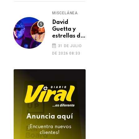
MISCELÁNEA
David
Guetta y
estrellas de
la música
31 DE JULIO
despiden a
DE 2026 08:33
DJ Kavinsky
tras su
inesperada
muerte
Anuncia aquí
¡Encuentra nuevos
clientes!