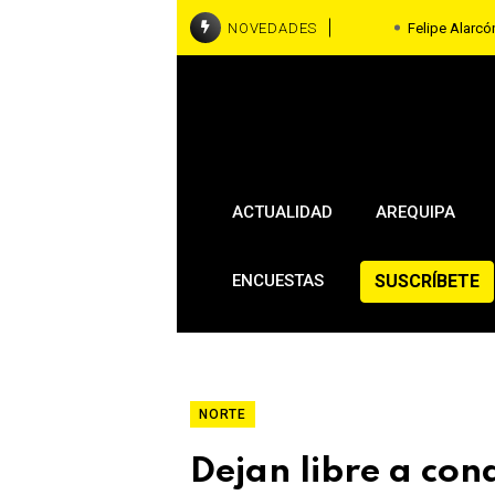
NOVEDADES
Felipe Alarcón
Viniciu
Los Chankas pierden 
Huancayo
Cusco: turista ecuato
por fotos con una al
ACTUALIDAD
AREQUIPA
SUSCRÍBETE
ENCUESTAS
NORTE
Dejan libre a co