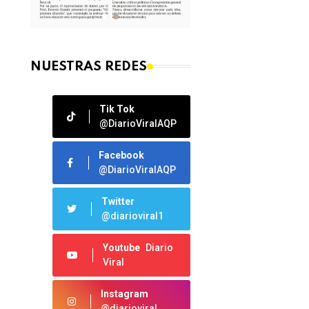
NUESTRAS REDES
Tik Tok
@DiarioViralAQP
Facebook
@DiarioViralAQP
Twitter
@diarioviral1
Youtube
Diario
Viral
Instagram
@diarioviral