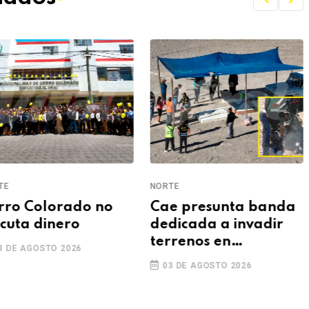
TE
NORTE
rro Colorado no
Cae presunta banda
ecuta dinero
dedicada a invadir
terrenos en
3 DE AGOSTO 2026
Uchumayo
03 DE AGOSTO 2026