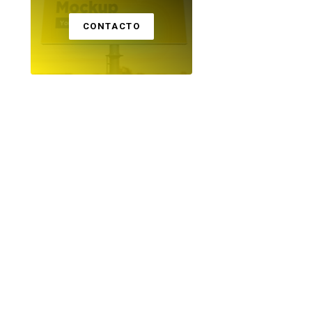
CONTACTO
NORTE
NORTE
Joven motorista
Clausuran prostíb
muere tras
clandestino y
aparatoso accidente
detienen a seis
en La Joya
presuntos implica
06 DE AGOSTO 2026
05 DE AGOSTO 2026
en Cerro Colorad