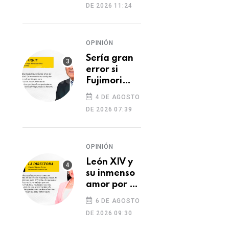
DE 2026 11:24
dos heridos
OPINIÓN
Sería gran
error si
Fujimori
indulta a
4 DE AGOSTO
Castillo o
DE 2026 07:39
Toledo
OPINIÓN
León XIV y
su inmenso
amor por el
Perú
6 DE AGOSTO
DE 2026 09:30