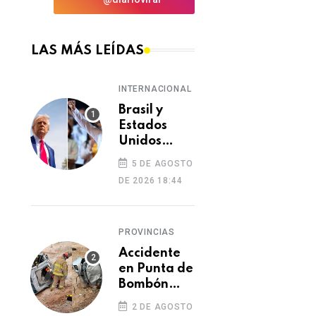
LAS MÁS LEÍDAS
INTERNACIONAL
Brasil y
Estados
Unidos
elevan
5 DE AGOSTO
tensión
DE 2026 18:44
diplomática
tras retiro
de visa a
PROVINCIAS
embajadora
en
Accidente
Washington
en Punta de
Bombón
deja un
2 DE AGOSTO
muerto y