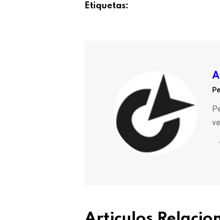
Etiquetas:
A
Pe
Pe
ve
Articulos Relaci