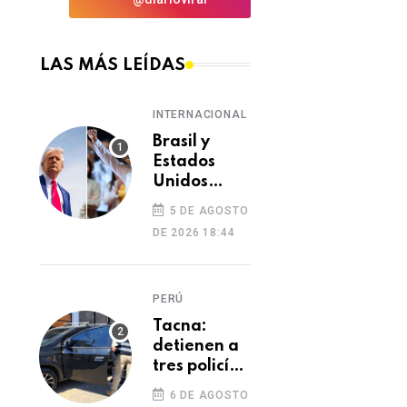
LAS MÁS LEÍDAS
INTERNACIONAL
Brasil y
Estados
Unidos
elevan
5 DE AGOSTO
tensión
DE 2026 18:44
diplomática
tras retiro
de visa a
PERÚ
embajadora
en
Tacna:
Washington
detienen a
tres policías
investigados
6 DE AGOSTO
por presunto