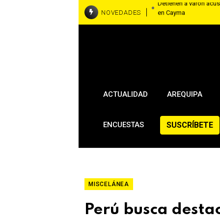
NOVEDADES
Cae presunta 
Siete dispa
Sheinbaum celebra sal
de relaciones entre M
ACTUALIDAD
AREQUIPA
SUSCRÍBETE
ENCUESTAS
MISCELÁNEA
Perú busca destac