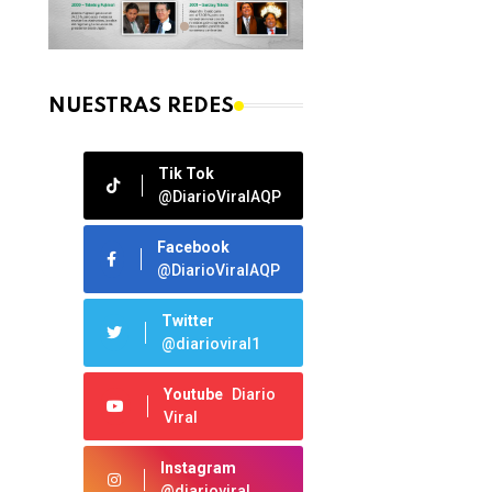
NUESTRAS REDES
Tik Tok
@DiarioViralAQP
Facebook
@DiarioViralAQP
Twitter
@diarioviral1
Youtube
Diario
Viral
Instagram
@diarioviral