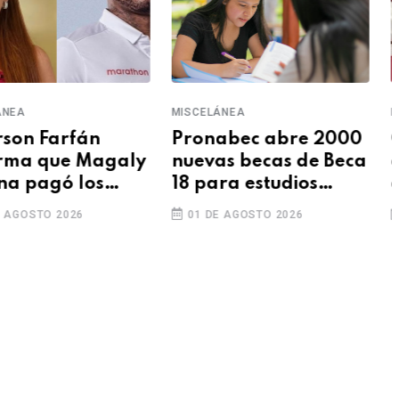
CELÁNEA
MISCELÁNEA
onabec abre 2000
Campeonato Ciudad
evas becas de Beca
de Arequipa reunirá
 para estudios
a los mejores toros de
periores en 2026
pelea por el 486.°
1 DE AGOSTO 2026
05 DE AGOSTO 2026
aniversario