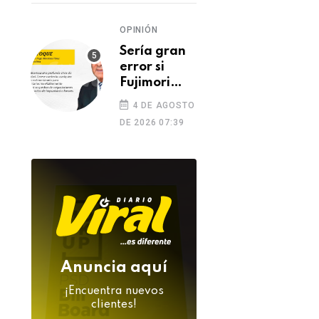
OPINIÓN
Sería gran
error si
Fujimori
MISCELÁNEA
MISCELÁNEA
indulta a
4 DE AGOSTO
Spider-Man rompe
Extorsionan a
Castillo o
DE 2026 07:39
récords y lidera la
Thamara Gómez t
Toledo
taquilla mundial
detonar explosivo
su vivienda
03 DE AGOSTO 2026
03 DE AGOSTO 2026
Anuncia aquí
¡Encuentra nuevos
clientes!