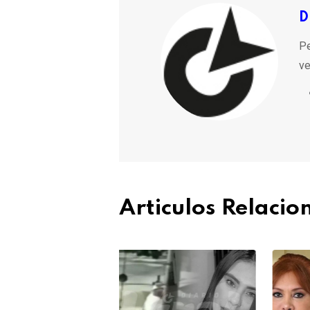
D
Pe
ve
Articulos Relaci