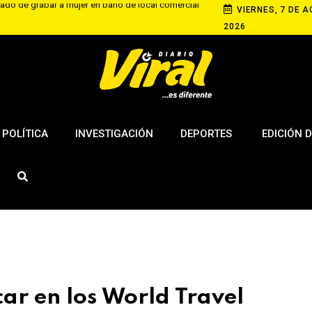
VIERNES, 7 DE A
banda dedicada al microtráfico en Arequipa
2026
ros desatan el pánico en Alto Selva Alegre
ida de Betssy Chávez y anuncia el restablecimiento
éxico y Perú
POLÍTICA
INVESTIGACIÓN
DEPORTES
EDICIÓN D
ar en los World Travel