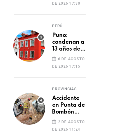
DE 2026 17:30
cambio de
cocaína por
yeso y
PERÚ
cobros
ilegales
Puno:
condenan a
13 años de
prisión a
6 DE AGOSTO
hombre por
DE 2026 17:15
tentativa
de
feminicidio
PROVINCIAS
Accidente
en Punta de
Bombón
deja un
2 DE AGOSTO
muerto y
DE 2026 11:24
dos heridos