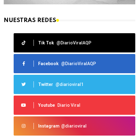
NUESTRAS REDES
Tik Tok
@DiarioViralAQP
Facebook
@DiarioViralAQP
Twitter
@diarioviral1
Youtube
Diario Viral
Instagram
@diarioviral