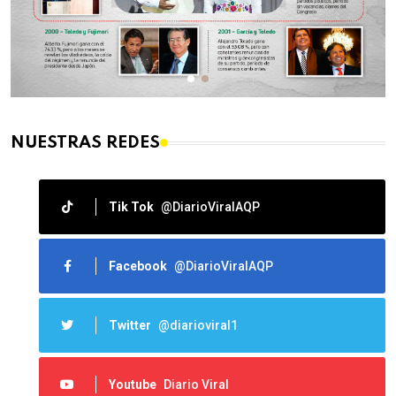
NUESTRAS REDES
Tik Tok
@DiarioViralAQP
Facebook
@DiarioViralAQP
Twitter
@diarioviral1
Youtube
Diario Viral