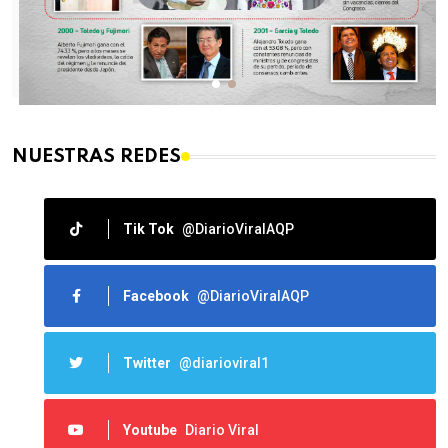
NUESTRAS REDES
Tik Tok
@DiarioViralAQP
Facebook
@DiarioViralAQP
Twitter
@diarioviral1
Youtube
Diario Viral