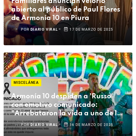
Familiares anuncian velorio
abierto al público de Paul Flores
de Armonía 10 en Piura
POR
DIARIO VIRAL
17 DE MARZO DE 2025
MISCELÁNEA
Armonía 10 despiden a 'Russo'
con emotivo comunicado:
"Arrebataron la vida a uno de los
nuestros"
POR
DIARIO VIRAL
16 DE MARZO DE 2025