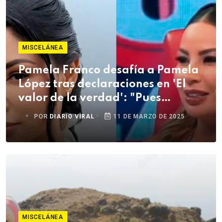
MISCELÁNEA
Pamela Franco desafía a Pamela
López tras declaraciones en 'El
valor de la verdad': "Pues
pruébenlo"
POR
DIARIO VIRAL
11 DE MARZO DE 2025
MISCELÁNEA