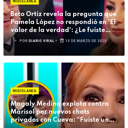
MISCELÁNEA
Beto Ortiz revela la pregunta que
Pamela López no respondió en 'El
valor de la verdad': ¿Le fuiste
infiel a Christian Cueva?
POR
DIARIO VIRAL
15 DE MARZO DE 2025
MISCELÁNEA
Magaly Medina explota contra
Marisol por nuevos chats
privados con Cueva: “Fuiste una
amante”