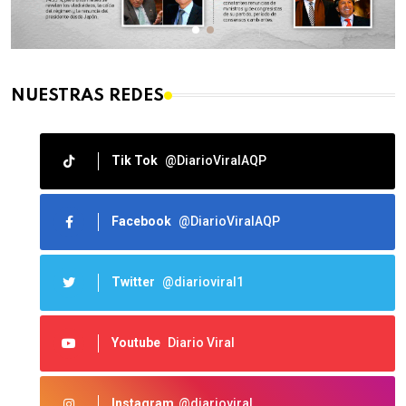
NUESTRAS REDES
Tik Tok
@DiarioViralAQP
Facebook
@DiarioViralAQP
Twitter
@diarioviral1
Youtube
Diario Viral
Instagram
@diarioviral