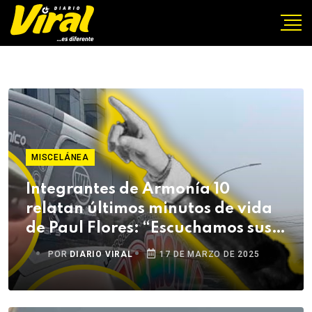
MISCELÁNEA
Integrantes de Armonía 10
relatan últimos minutos de vida
de Paul Flores: “Escuchamos sus
gritos”
POR
DIARIO VIRAL
17 DE MARZO DE 2025