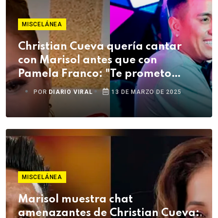
MISCELÁNEA
Christian Cueva quería cantar
con Marisol antes que con
Pamela Franco: "Te prometo
grabar esa canción"
POR
DIARIO VIRAL
13 DE MARZO DE 2025
MISCELÁNEA
Marisol muestra chat
amenazantes de Christian Cueva: