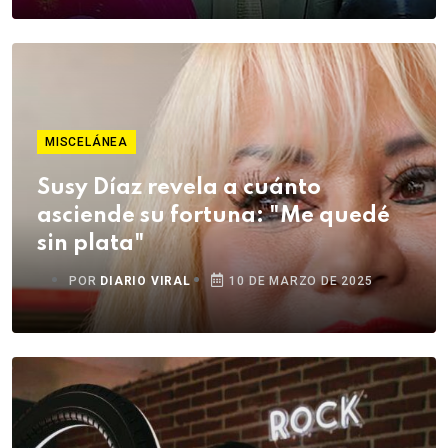
MISCELÁNEA
Susy Díaz revela a cuánto
asciende su fortuna: "Me quedé
sin plata"
POR
DIARIO VIRAL
10 DE MARZO DE 2025