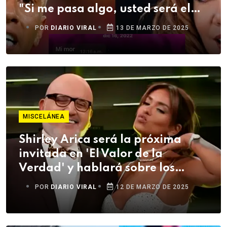
"Si me pasa algo, usted será el
único responsable"
POR
DIARIO VIRAL
13 DE MARZO DE 2025
MISCELÁNEA
Shirley Arica será la próxima
invitada en 'El Valor de la
Verdad' y hablará sobre los
besos de Cueva
POR
DIARIO VIRAL
12 DE MARZO DE 2025