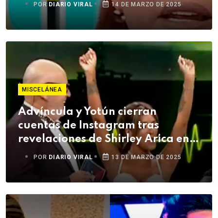
POR
DIARIO VIRAL
14 DE MARZO DE 2025
MISCELÁNEA
Advíncula y Yotún cierran
cuentas de Instagram tras
revelaciones de Shirley Arica en
"El Valor De La Verdad"
POR
DIARIO VIRAL
13 DE MARZO DE 2025