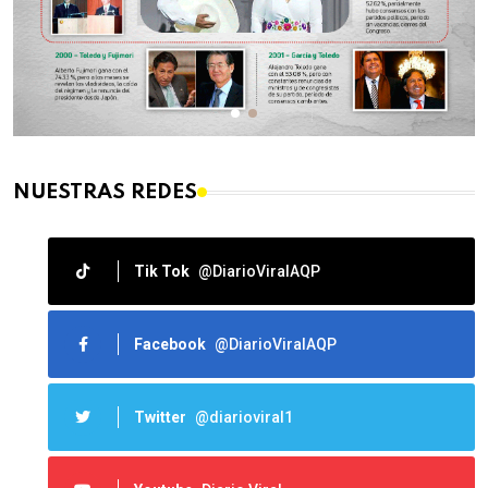
NUESTRAS REDES
Tik Tok
@DiarioViralAQP
Facebook
@DiarioViralAQP
Twitter
@diarioviral1