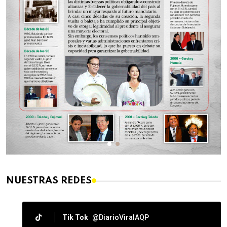
NUESTRAS REDES
Tik Tok
@DiarioViralAQP