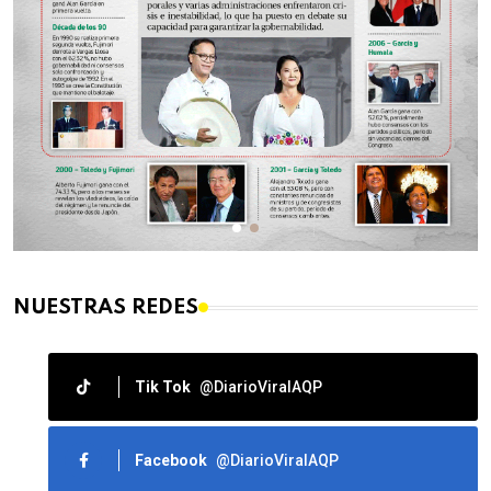
NUESTRAS REDES
Tik Tok
@DiarioViralAQP
Facebook
@DiarioViralAQP