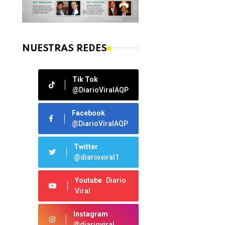
NUESTRAS REDES
Tik Tok
@DiarioViralAQP
Facebook
@DiarioViralAQP
Twitter
@diarioviral1
Youtube
Diario
Viral
Instagram
@diarioviral