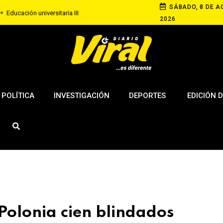
SÁBADO, 8 DE A
Educación universitaria III
2026
ey permite lo que la democracia cuestiona
essi, padre y representante de Lionel Messi
POLÍTICA
INVESTIGACIÓN
DEPORTES
EDICIÓN D
Polonia cien blindados