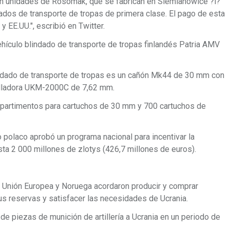
ien unidades de Rosomak, que se fabrican en Siemianowice ?l?
dos de transporte de tropas de primera clase. El pago de esta
y EE.UU.", escribió en Twitter.
hículo blindado de transporte de tropas finlandés Patria AMV
lindado de transporte de tropas es un cañón Mk44 de 30 mm con
alladora UKM-2000C de 7,62 mm.
partimentos para cartuchos de 30 mm y 700 cartuchos de
 polaco aprobó un programa nacional para incentivar la
ta 2 000 millones de zlotys (426,7 millones de euros).
a Unión Europea y Noruega acordaron producir y comprar
s reservas y satisfacer las necesidades de Ucrania.
 de piezas de munición de artillería a Ucrania en un periodo de