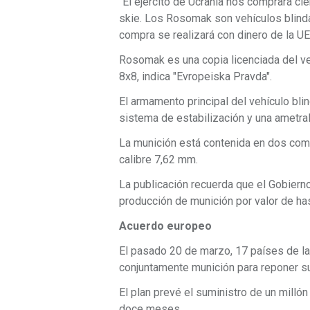
"El ejército de Ucrania nos comprará c
skie. Los Rosomak son vehículos blinda
compra se realizará con dinero de la UE 
Rosomak es una copia licenciada del ve
8x8, indica "Evropeiska Pravda".
El armamento principal del vehículo b
sistema de estabilización y una ametr
La munición está contenida en dos com
calibre 7,62 mm.
La publicación recuerda que el Gobierno
producción de munición por valor de has
Acuerdo europeo
El pasado 20 de marzo, 17 países de l
conjuntamente munición para reponer su
El plan prevé el suministro de un millón
doce meses.