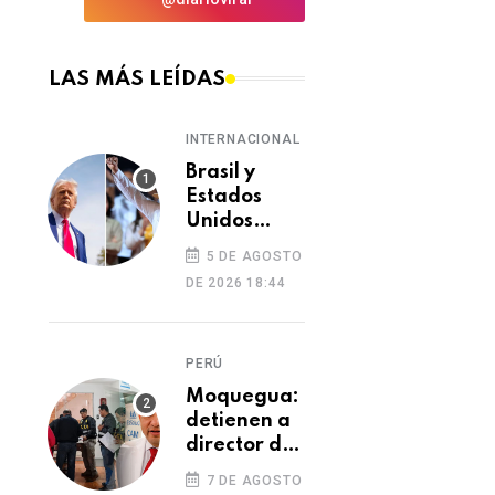
LAS MÁS LEÍDAS
INTERNACIONAL
Brasil y
Estados
Unidos
elevan
5 DE AGOSTO
tensión
DE 2026 18:44
diplomática
tras retiro
de visa a
PERÚ
embajadora
en
Moquegua:
Washington
detienen a
director de
Essalud en
7 DE AGOSTO
Ilo