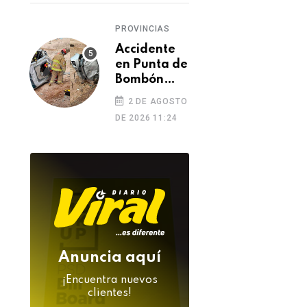
de
INTERNACIONAL
INTERNACIONAL
feminicidio
PROVINCIAS
China acelera su
Marco Rubio califi
apuesta nuclear con
Accidente
a Cuba como una
en Punta de
ocho nuevos
amenaza para la
Bombón
reactores
seguridad nacion
03 DE AGOSTO 2026
02 DE AGOSTO 2026
deja un
de Estados Unidos
2 DE AGOSTO
muerto y
DE 2026 11:24
dos heridos
Anuncia aquí
¡Encuentra nuevos
clientes!