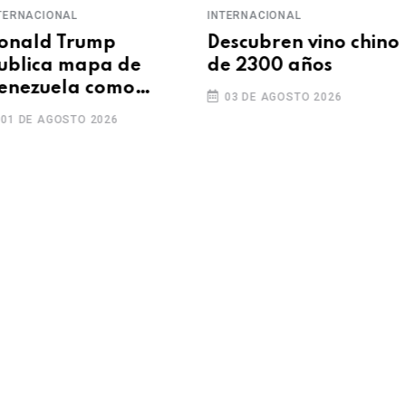
ERNACIONAL
INTERNACIONAL
nald Trump
Descubren vino chino
blica mapa de
de 2300 años
nezuela como
03 DE AGOSTO 2026
stado 51” en Truth
1 DE AGOSTO 2026
cial